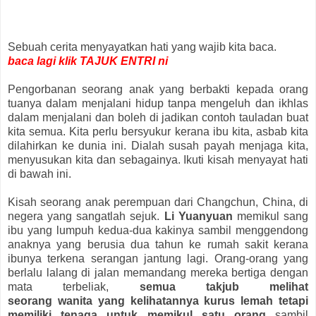
Sebuah cerita menyayatkan hati yang wajib kita baca.
baca lagi klik TAJUK ENTRI ni
Pengorbanan seorang anak yang berbakti kepada orang
tuanya dalam menjalani hidup tanpa mengeluh dan ikhlas
dalam menjalani dan boleh di jadikan contoh tauladan buat
kita semua. Kita perlu bersyukur kerana ibu kita, asbab kita
dilahirkan ke dunia ini. Dialah susah payah menjaga kita,
menyusukan kita dan sebagainya. Ikuti kisah menyayat hati
di bawah ini.
Kisah seorang anak perempuan dari Changchun, China, di
negera yang sangatlah sejuk.
Li Yuanyuan
memikul sang
ibu yang lumpuh kedua-dua kakinya sambil menggendong
anaknya yang berusia dua tahun ke rumah sakit kerana
ibunya terkena serangan jantung lagi. Orang-orang yang
berlalu lalang di jalan memandang mereka bertiga dengan
mata terbeliak,
semua takjub melihat
seorang wanita yang kelihatannya kurus lemah tetapi
memiliki tenaga untuk memikul satu orang
sambil