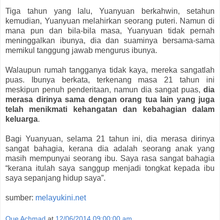
Tiga tahun yang lalu, Yuanyuan berkahwin, setahun
kemudian, Yuanyuan melahirkan seorang puteri. Namun di
mana pun dan bila-bila masa, Yuanyuan tidak pernah
meninggalkan ibunya, dia dan suaminya bersama-sama
memikul tanggung jawab mengurus ibunya.
Walaupun rumah tangganya tidak kaya, mereka sangatlah
puas. Ibunya berkata, terkenang masa 21 tahun ini
meskipun penuh penderitaan, namun dia sangat puas,
dia
merasa dirinya sama dengan orang tua lain yang juga
telah menikmati kehangatan dan kebahagian dalam
keluarga
.
Bagi Yuanyuan, selama 21 tahun ini, dia merasa dirinya
sangat bahagia, kerana dia adalah seorang anak yang
masih mempunyai seorang ibu. Saya rasa sangat bahagia
“kerana itulah saya sanggup menjadi tongkat kepada ibu
saya sepanjang hidup saya”.
sumber:
melayukini.net
Que Achmad
at
12/06/2014 09:00:00 am