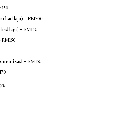
M150
ari had laju) – RM300
 had laju) – RM150
– RM150
0
komunikasi – RM150
M70
ya.