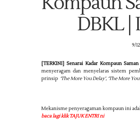
Kompaun Sa
DBKL | 
9/1
[TERKINI] Senarai Kadar Kompaun Saman
menyeragam dan menyelaras sistem pemb
prinsip
‘The More You Delay’, ‘The More You
Mekanisme penyeragaman kompaun ini adalah 
baca lagi klik TAJUK ENTRI ni