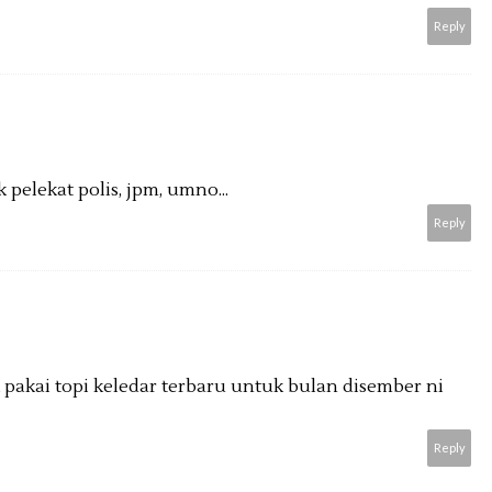
Reply
 pelekat polis, jpm, umno...
Reply
k pakai topi keledar terbaru untuk bulan disember ni
Reply