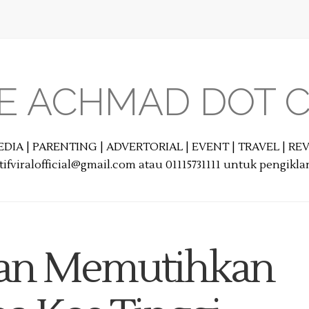
E ACHMAD DOT 
EDIA | PARENTING | ADVERTORIAL | EVENT | TRAVEL | R
ifviralofficial@gmail.com atau 01115731111 untuk pengikl
san Memutihkan