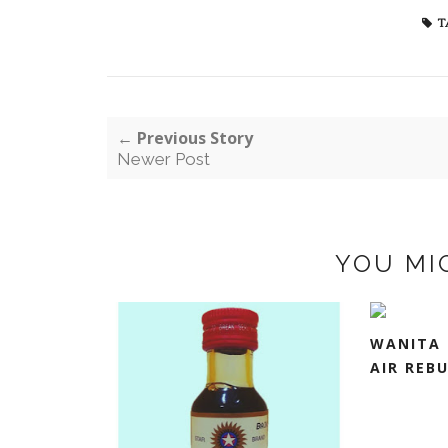
T
← Previous Story
Newer Post
YOU MI
WANITA 
AIR REBU