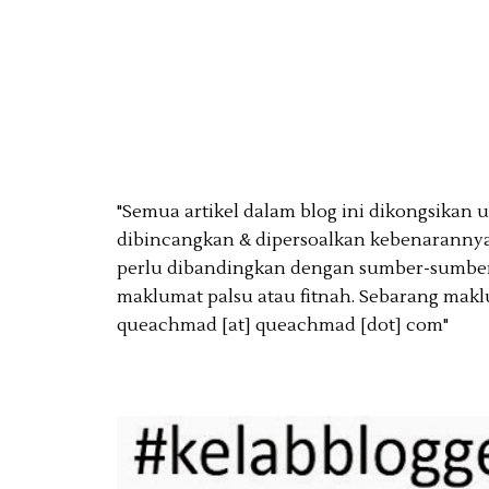
"Semua artikel dalam blog ini dikongsikan
dibincangkan & dipersoalkan kebenarannya
perlu dibandingkan dengan sumber-sumber 
maklumat palsu atau fitnah. Sebarang makl
queachmad [at] queachmad [dot] com"