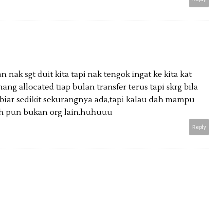
 nak sgt duit kita tapi nak tengok ingat ke kita kat
ng allocated tiap bulan transfer terus tapi skrg bila
,biar sedikit sekurangnya ada,tapi kalau dah mampu
h pun bukan org lain.huhuuu
Reply