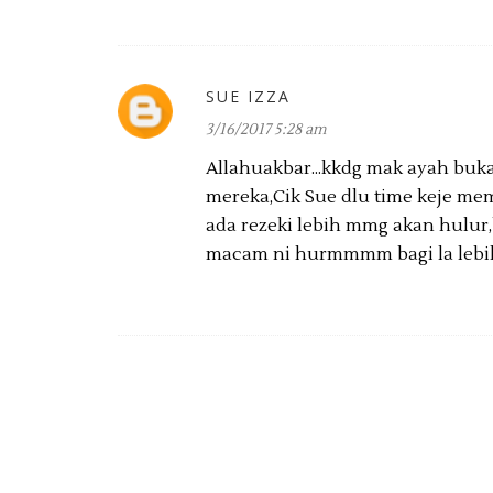
SUE IZZA
3/16/2017 5:28 am
Allahuakbar...kkdg mak ayah bukan
mereka,Cik Sue dlu time keje mema
ada rezeki lebih mmg akan hulur
macam ni hurmmmm bagi la lebi