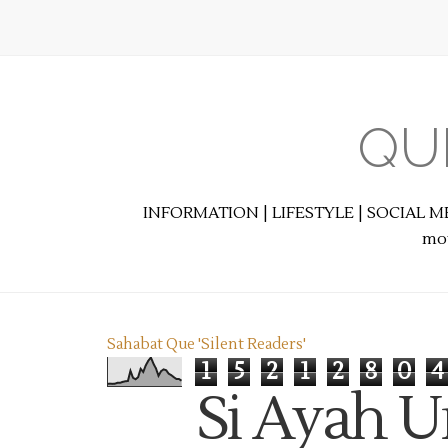
QU
INFORMATION | LIFESTYLE | SOCIAL M
mot
Sahabat Que 'Silent Readers'
1
5
2
1
2
8
0
4
Si Ayah 