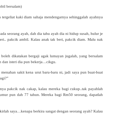
mbil bersalam)
 tergeliat kaki diam sahaja mendengarnya sehinggalah ayahnya
ada seorang ayah, dah dia tahu ayah dia ni hidup susah, hulur je
ri.. pakcik ambil. Kalau anak tak beri, pakcik diam. Malu nak
a boleh dikatakan bergaji agak lumayan jugalah, yang bersalam
 dan isteri dia pun bekerja…cikgu.
k menahan sakit kena urut baru-baru ni, jadi saya pun buat-buat
agi?”
nya pakcik nak cakap, kalau mereka bagi cukup..tak payahlah
 umur pun dah 77 tahun. Mereka bagi Rm50 seorang, dapatlah
ikirlah saya…kenapa berkira sangat dengan seorang ayah? Kalau