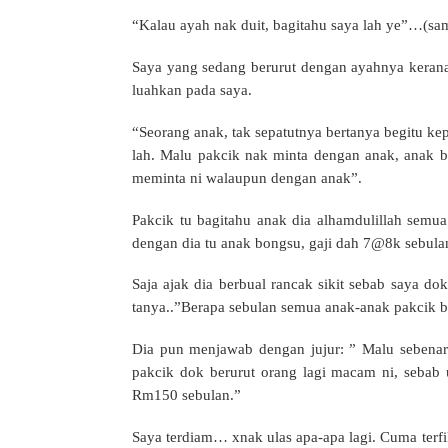
“Kalau ayah nak duit, bagitahu saya lah ye”…(sa
Saya yang sedang berurut dengan ayahnya kerana
luahkan pada saya.
“Seorang anak, tak sepatutnya bertanya begitu kep
lah. Malu pakcik nak minta dengan anak, anak be
meminta ni walaupun dengan anak”.
Pakcik tu bagitahu anak dia alhamdulillah semu
dengan dia tu anak bongsu, gaji dah 7@8k sebulan
Saja ajak dia berbual rancak sikit sebab saya do
tanya..”Berapa sebulan semua anak-anak pakcik b
Dia pun menjawab dengan jujur: ” Malu sebenar
pakcik dok berurut orang lagi macam ni, sebab
Rm150 sebulan.”
Saya terdiam… xnak ulas apa-apa lagi. Cuma terf