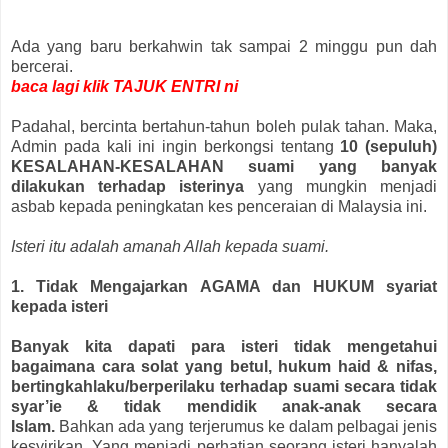
Ada yang baru berkahwin tak sampai 2 minggu pun dah
bercerai.
baca lagi klik TAJUK ENTRI ni
Padahal, bercinta bertahun-tahun boleh pulak tahan. Maka,
Admin pada kali ini ingin berkongsi tentang
10 (sepuluh)
KESALAHAN-KESALAHAN suami yang banyak
dilakukan terhadap isterinya
yang mungkin menjadi
asbab kepada peningkatan kes penceraian di Malaysia ini.
Isteri itu adalah amanah Allah kepada suami.
1. Tidak Mengajarkan AGAMA dan HUKUM syariat
kepada isteri
Banyak kita dapati para isteri tidak mengetahui
bagaimana cara solat yang betul, hukum haid & nifas,
bertingkahlaku/berperilaku terhadap suami secara tidak
syar’ie & tidak mendidik anak-anak secara
Islam.
Bahkan ada yang terjerumus ke dalam pelbagai jenis
kesyirikan. Yang menjadi perhatian seorang isteri hanyalah