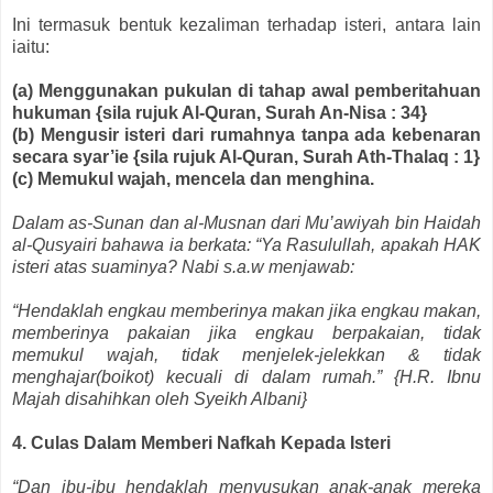
Ini termasuk bentuk kezaliman terhadap isteri, antara lain
iaitu:
(a) Menggunakan pukulan di tahap awal pemberitahuan
hukuman {sila rujuk Al-Quran, Surah An-Nisa : 34}
(b) Mengusir isteri dari rumahnya tanpa ada kebenaran
secara syar’ie {sila rujuk Al-Quran, Surah Ath-Thalaq : 1}
(c) Memukul wajah, mencela dan menghina.
Dalam as-Sunan dan al-Musnan dari Mu’awiyah bin Haidah
al-Qusyairi bahawa ia berkata: “Ya Rasulullah, apakah HAK
isteri atas suaminya? Nabi s.a.w menjawab:
“Hendaklah engkau memberinya makan jika engkau makan,
memberinya pakaian jika engkau berpakaian, tidak
memukul wajah, tidak menjelek-jelekkan & tidak
menghajar(boikot) kecuali di dalam rumah.” {H.R. Ibnu
Majah disahihkan oleh Syeikh Albani}
4. Culas Dalam Memberi Nafkah Kepada Isteri
“Dan ibu-ibu hendaklah menyusukan anak-anak mereka