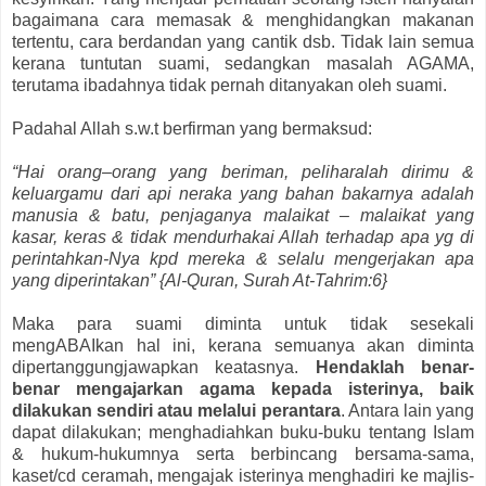
bagaimana cara memasak & menghidangkan makanan
tertentu, cara berdandan yang cantik dsb. Tidak lain semua
kerana tuntutan suami, sedangkan masalah AGAMA,
terutama ibadahnya tidak pernah ditanyakan oleh suami.
Padahal Allah s.w.t berfirman yang bermaksud:
“Hai orang–orang yang beriman, peliharalah dirimu &
keluargamu dari api neraka yang bahan bakarnya adalah
manusia & batu, penjaganya malaikat – malaikat yang
kasar, keras & tidak mendurhakai Allah terhadap apa yg di
perintahkan-Nya kpd mereka & selalu mengerjakan apa
yang diperintakan” {Al-Quran, Surah At-Tahrim:6}
Maka para suami diminta untuk tidak sesekali
mengABAIkan hal ini, kerana semuanya akan diminta
dipertanggungjawapkan keatasnya.
Hendaklah benar-
benar mengajarkan agama kepada isterinya, baik
dilakukan sendiri atau melalui perantara
. Antara lain yang
dapat dilakukan; menghadiahkan buku-buku tentang Islam
& hukum-hukumnya serta berbincang bersama-sama,
kaset/cd ceramah, mengajak isterinya menghadiri ke majlis-