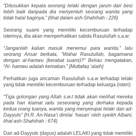
“Ditusukkan kepala seorang lelaki dengan jarum dari besi
lebih baik daripada dia menyentuh seorang wanita yang
tidak halal baginya.” {lihat dalam ash-Shahihah : 226}
Seorang suami yang memiliki kecemburuan terhadap
isterinya, dia akan memperhatikan sabda Rasulullah s.a.w:
“Janganlah kalian masuk menemui para wanita.” lalu
seorang Ansar berkata, “Wahai Rasulullah, bagaimana
dengan al-hamwu (kerabat suami)?” Beliau mengatakan,
“Al- hamwu adalah kematian.” {Muttafaq ‘alaih}
Perhatikan juga ancaman Rasulullah s.a.w terhadap lelaki
yang tidak memiliki kecemburuan terhadap keluarga (isteri):
“Tiga golongan yang Allah s.w.t tidak akan melihat mereka
pada hari kiamat iaitu seseorang yang derhaka kepada
kedua orang tuanya, wanita yang menyerupai lelaki dan ad-
Dayyuts” {H.R. An-Nasa’i dinilai ‘hasan’ oleh syeikh Albani,
lihat ash-Shahihah : 674}
Dan ad-Dayyuts (dayus) adalah LELAKI yang tidak memiliki