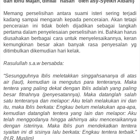
dan Ibnu Majah, dinilai “hasan” oleh asy-Syeikh Albani}
Memang perselisihan antara suami isteri sering terjadi
kadang sampai mengarah kepada penceraian. Akan tetapi
penceraian ini tidak boleh dijadikan sebagai langkah
pertama dalam penyelesaian perselisihan ini. Bahkan harus
diusahakan berbagai cara untuk menyelesaikannya, keran
kemungkinan besar akan banyak rasa penyesalan yg
ditimbulkan dikemudian hari kelak.
Rasulullah s.a.w bersabda:
“Sesungguhnya Iblis meletakkan singgahsananya di atas
air (laut), kemudian ia mengutus para tenteranya. Maka
tentera yang paling dekat dengan Iblis adalah yang paling
besar fitnahnya (penyesatannya). Maka datanglah salah
satu tenteranya dan melapor: Aku telah melakukan ini dan
itu, maka Iblis berkata: Engkau belum melakukan apa-apa,
kemudian datanglah tentera yang lain dan melapor: Aku
telah menggodanya hingga akhirnya aku menceraikannya
dengan isterinya. Maka Iblis pun mendekatkan tentera
syaitan ini di sisinya lalu berkata: Engkau tentera terbaik.”
{H.R. Muslim}