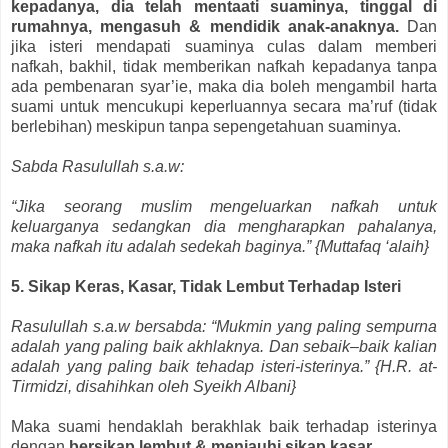
kepadanya, dia telah mentaati suaminya, tinggal di
rumahnya, mengasuh & mendidik anak-anaknya.
Dan
jika isteri mendapati suaminya culas dalam memberi
nafkah, bakhil, tidak memberikan nafkah kepadanya tanpa
ada pembenaran syar’ie, maka dia boleh mengambil harta
suami untuk mencukupi keperluannya secara ma’ruf (tidak
berlebihan) meskipun tanpa sepengetahuan suaminya.
Sabda Rasulullah s.a.w:
“Jika seorang muslim mengeluarkan nafkah untuk
keluarganya sedangkan dia mengharapkan pahalanya,
maka nafkah itu adalah sedekah baginya.” {Muttafaq ‘alaih}
5. Sikap Keras, Kasar, Tidak Lembut Terhadap Isteri
Rasulullah s.a.w bersabda: “Mukmin yang paling sempurna
adalah yang paling baik akhlaknya. Dan sebaik–baik kalian
adalah yang paling baik tehadap isteri-isterinya.” {H.R. at-
Tirmidzi, disahihkan oleh Syeikh Albani}
Maka suami hendaklah berakhlak baik terhadap isterinya
dengan
bersikap lembut & menjauhi sikap kasar.