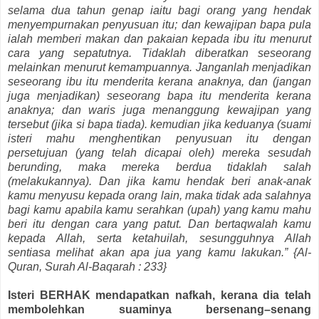
selama dua tahun genap iaitu bagi orang yang hendak
menyempurnakan penyusuan itu; dan kewajipan bapa pula
ialah memberi makan dan pakaian kepada ibu itu menurut
cara yang sepatutnya. Tidaklah diberatkan seseorang
melainkan menurut kemampuannya. Janganlah menjadikan
seseorang ibu itu menderita kerana anaknya, dan (jangan
juga menjadikan) seseorang bapa itu menderita kerana
anaknya; dan waris juga menanggung kewajipan yang
tersebut (jika si bapa tiada). kemudian jika keduanya (suami
isteri mahu menghentikan penyusuan itu dengan
persetujuan (yang telah dicapai oleh) mereka sesudah
berunding, maka mereka berdua tidaklah salah
(melakukannya). Dan jika kamu hendak beri anak-anak
kamu menyusu kepada orang lain, maka tidak ada salahnya
bagi kamu apabila kamu serahkan (upah) yang kamu mahu
beri itu dengan cara yang patut. Dan bertaqwalah kamu
kepada Allah, serta ketahuilah, sesungguhnya Allah
sentiasa melihat akan apa jua yang kamu lakukan.” {Al-
Quran, Surah Al-Baqarah : 233}
Isteri BERHAK mendapatkan nafkah, kerana dia telah
membolehkan suaminya bersenang–senang