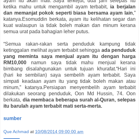
ayam itu akan mati.“Saya terkejut, dua jam selepas itu
ketika mahu untuk mengambil ayam terbabit,
ia berjalan
dan memanjat pokok seperti biasa bersama ayam lain
,”
katanya.Esomuddin berkata, ayam itu kelihatan segar dan
kuat walaupun ia tidak boleh makan dan minum kerana
semua urat pada bahagian leher putus.
“Semua rakan-rakan serta penduduk kampung tidak
ketinggalan melihat ayam terbabit sehingga
ada penduduk
yang meminta saya menjual ayam itu dengan harga
RM10,000
namun saya tidak mahu menjual kerana
bimbang disalahgunakan untuk tujuan khurafat.“Hari ini
(hari ke sembilan) saya sembelih ayam terbabit. Saya
simpati keadaan ayam itu yang tidak boleh makan atau
minum,” katanya.Persiapan menyembelih ayam terbabit
dilakukan seorang penduduk, Oon Md Hussin, 74. Oon
berkata,
dia membaca beberapa surah al-Quran, selepas
itu barulah ayam terbabit mati serta-merta.
sumber
Que Achmad
at
10/08/2014 09:00:00 am