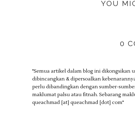
YOU MI
0 
"Semua artikel dalam blog ini dikongsikan
dibincangkan & dipersoalkan kebenarannya
perlu dibandingkan dengan sumber-sumber 
maklumat palsu atau fitnah. Sebarang makl
queachmad [at] queachmad [dot] com"