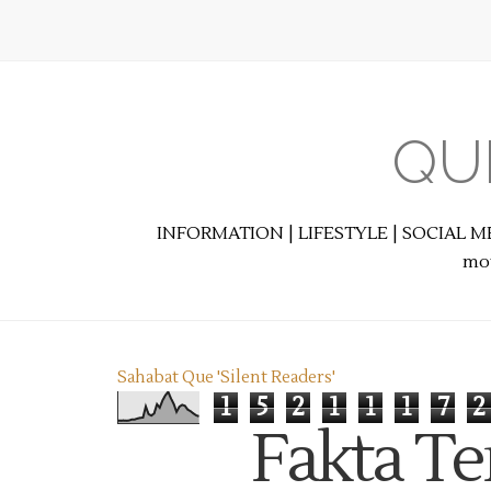
QU
INFORMATION | LIFESTYLE | SOCIAL M
mot
Sahabat Que 'Silent Readers'
1
5
2
1
1
1
7
2
Fakta T