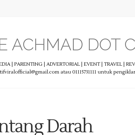
E ACHMAD DOT 
EDIA | PARENTING | ADVERTORIAL | EVENT | TRAVEL | R
ifviralofficial@gmail.com atau 01115731111 untuk pengikl
entang Darah