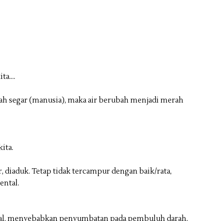
a....
 darah segar (manusia), maka air berubah menjadi merah
ita.
gar, diaduk. Tetap tidak tercampur dengan baik/rata,
ental.
ntal, menyebabkan penyumbatan pada pembuluh darah,