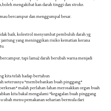
,boleh mengakibat kan darah tinggi dan stroke.
idak mau bercampur dan menggumpal besar.
idak baik, kolestrol menyumbat pembuluh darah yg
 jantung yang meninggikan risiko kematian kerana
tu.
erus bercampur, tapi lama2 darah berubah warna menjadi
g kita telah hadap bertahun
ah seterusnya *membebankan buah pinggang*
 berkesan* malah perlahan-lahan merosakkan organ buah
babkan kita bakal mengalami *kegagalan buah pinggang
erlu ubah menu pemakanan seharian bermula dari