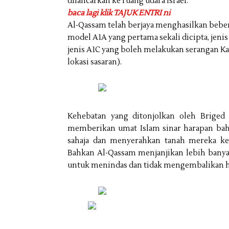
dilancarkan ke ruang udara Israel.
baca lagi klik TAJUK ENTRI ni
Al-Qassam telah berjaya menghasilkan beber
model A1A yang pertama sekali dicipta, jen
jenis A1C yang boleh melakukan serangan K
lokasi sasaran).
Kehebatan yang ditonjolkan oleh Briged 
memberikan umat Islam sinar harapan baha
sahaja dan menyerahkan tanah mereka kep
Bahkan Al-Qassam menjanjikan lebih banyak
untuk menindas dan tidak mengembalikan ha